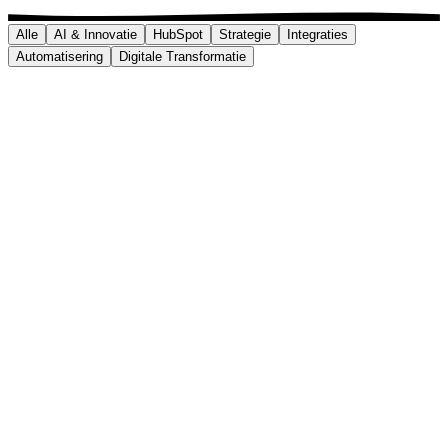
Alle
AI & Innovatie
HubSpot
Strategie
Integraties
Automatisering
Digitale Transformatie
AI & Innovatie
10
min
leestijd
Sales en AI: zo sluit je meer deals
met minder werk
Verkopers besteden gemiddeld maar een derde van hun
tijd aan effectief verkopen. De rest gaat naar
administratie, opzoekwerk en opvolging. AI draait die
verhouding om. Dit artikel toont concreet hoe AI je
salesteam sneller, scherper en menselijker maakt,
zonder je verkopers te vervangen.
K. Vanoirbeek
Digitaliseringsexpert
1 juli 2026