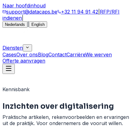
Naar hoofdinhoud
support@datacaps.be
+32 11 94 91 42
|
RFP/RFI
indienen
|
|
Nederlands
English
Diensten
Cases
Over ons
Blog
Contact
Carrière
We werven
Offerte aanvragen
Kennisbank
Inzichten over
digitalisering
Praktische artikelen, rekenvoorbeelden en ervaringen
uit de praktijk. Voor ondernemers die vooruit willen.