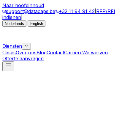
Naar hoofdinhoud
support@datacaps.be
+32 11 94 91 42
|
RFP/RFI
indienen
|
|
Nederlands
English
Diensten
Cases
Over ons
Blog
Contact
Carrière
We werven
Offerte aanvragen