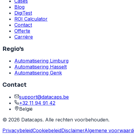
Cases
Blog
DigiTest
ROI Calculator
Contact
Offerte
Carrière
Regio's
Automatisering Limburg
Automatisering Hasselt
Automatisering Genk
Contact
support@datacaps.be
+32 11 94 91 42
België
©
2026
Datacaps.
Alle rechten voorbehouden.
Privacybeleid
Cookiebeleid
Disclaimer
Algemene voorwaard