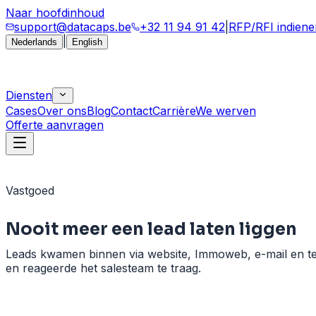
Naar hoofdinhoud
support@datacaps.be
+32 11 94 91 42
|
RFP/RFI indiene
|
Nederlands
English
Diensten
Cases
Over ons
Blog
Contact
Carrière
We werven
Offerte aanvragen
Vastgoed
Nooit meer een lead laten liggen
Leads kwamen binnen via website, Immoweb, e-mail en tel
en reageerde het salesteam te traag.