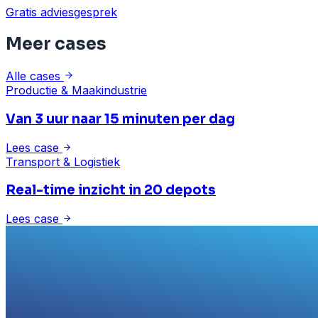
Gratis adviesgesprek
Meer cases
Alle cases
Productie & Maakindustrie
Van 3 uur naar 15 minuten per dag
Lees case
Transport & Logistiek
Real-time inzicht in 20 depots
Lees case